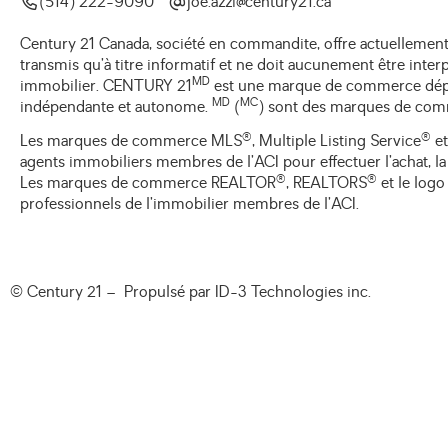
(514) 222-9090
ac.12yrutnec@izza.eoj
Century 21 Canada, société en commandite, offre actuellement
transmis qu’à titre informatif et ne doit aucunement être inte
MD
immobilier. CENTURY 21
est une marque de commerce déposé
MD
MC
indépendante et autonome.
(
) sont des marques de comm
®
®
Les marques de commerce MLS
, Multiple Listing Service
et
agents immobiliers membres de l’ACI pour effectuer l’achat, la 
®
®
Les marques de commerce REALTOR
, REALTORS
et le log
professionnels de l’immobilier membres de l’ACI.
© Century 21 – Propulsé par
ID-3 Technologies inc.